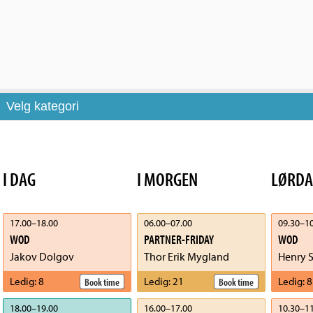
Velg kategori
I DAG
I MORGEN
LØRDA
17.00
–
18.00
06.00
–
07.00
09.30
–
10
WOD
PARTNER-FRIDAY
WOD
Jakov Dolgov
Thor Erik Mygland
Henry S
Ledig
:
8
Ledig
:
21
Ledig
:
8
Book time
Book time
18.00
–
19.00
16.00
–
17.00
10.30
–
11