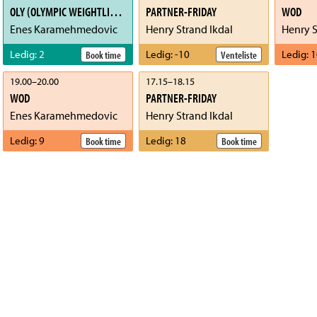
OLY (OLYMPIC WEIGHTLIFTING)
PARTNER-FRIDAY
WOD
Enes Karamehmedovic
Henry Strand Ikdal
Henry S
Ledig
:
2
Ledig
:
-10
Ledig
:
1
Book time
Venteliste
19.00
–
20.00
17.15
–
18.15
WOD
PARTNER-FRIDAY
Enes Karamehmedovic
Henry Strand Ikdal
Ledig
:
9
Ledig
:
18
Book time
Book time