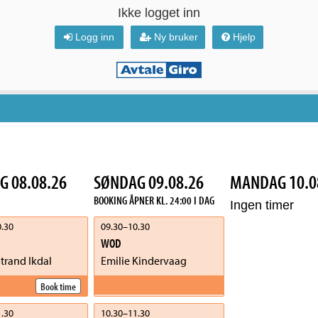
Ikke logget inn
Logg inn
Ny bruker
Hjelp
G 08.08.26
SØNDAG 09.08.26
MANDAG 10.0
BOOKING ÅPNER KL.
24:00
I DAG
Ingen timer
.30
09.30
–
10.30
WOD
trand Ikdal
Emilie Kindervaag
Book time
.30
10.30
–
11.30