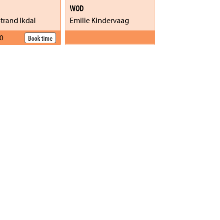
WOD
trand Ikdal
Emilie Kindervaag
0
Book time